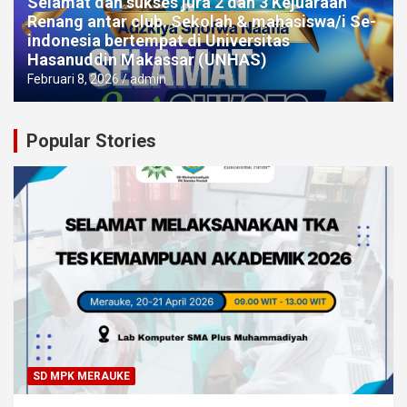
Selamat dan sukses jura 2 dan 3 Kejuaraan
Renang antar club. Sekolah & mahasiswa/i Se-
indonesia bertempat di Universitas
Hasanuddin Makassar (UNHAS)
Februari 8, 2026
admin
Popular Stories
SD MPK MERAUKE