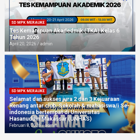
SD MPK MERAUKE
Tes Kemampuan Akadedmik (TKA) Kelas 6
Tahun 2026
April 20, 2026
admin
SD MPK MERAUKE
Selamat dan sukses jura 2 dan 3 Kejuaraan
Renang antar club. Sekolah & mahasiswa/i Se-
indonesia bertempat di Universitas
Hasanuddin Makassar (UNHAS)
Februari 8, 2026
admin