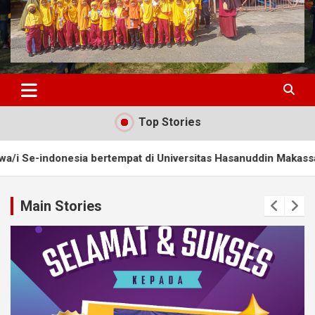
Top Stories
pat di Universitas Hasanuddin Makassar (UNHAS)
Juara Rena
Main Stories