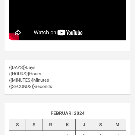
{{DAYS}}
Days
{{HOURS}}
Hours
{{MINUTES}}
Minutes
{{SECONDS}}
Seconds
FEBRUARI 2024
S
S
R
K
J
S
M