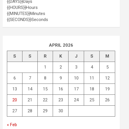
{{DAYS}}
Days
{{HOURS}}
Hours
{{MINUTES}}
Minutes
{{SECONDS}}
Seconds
APRIL 2026
S
S
R
K
J
S
M
1
2
3
4
5
6
7
8
9
10
11
12
13
14
15
16
17
18
19
20
21
22
23
24
25
26
27
28
29
30
« Feb