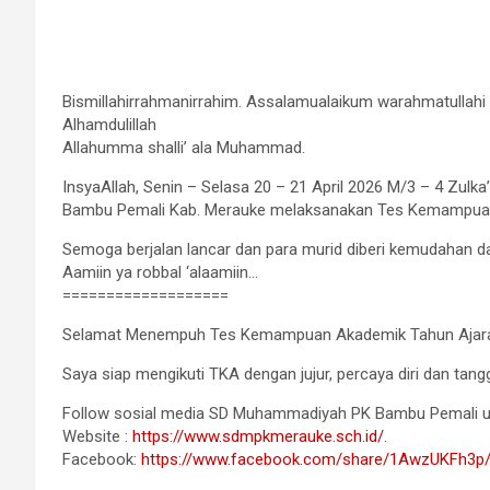
Bismillahirrahmanirrahim. Assalamualaikum warahmatullahi
Alhamdulillah
Allahumma shalli’ ala Muhammad.
InsyaAllah, Senin – Selasa 20 – 21 April 2026 M/3 – 4 Zul
Bambu Pemali Kab. Merauke melaksanakan Tes Kemampuan
Semoga berjalan lancar dan para murid diberi kemudahan d
Aamiin ya robbal ‘alaamiin…
===================
Selamat Menempuh Tes Kemampuan Akademik Tahun Ajara
Saya siap mengikuti TKA dengan jujur, percaya diri dan tan
Follow sosial media SD Muhammadiyah PK Bambu Pemali unt
Website :
https://www.sdmpkmerauke.sch.id/.
Facebook:
https://www.facebook.com/share/1AwzUKFh3p/