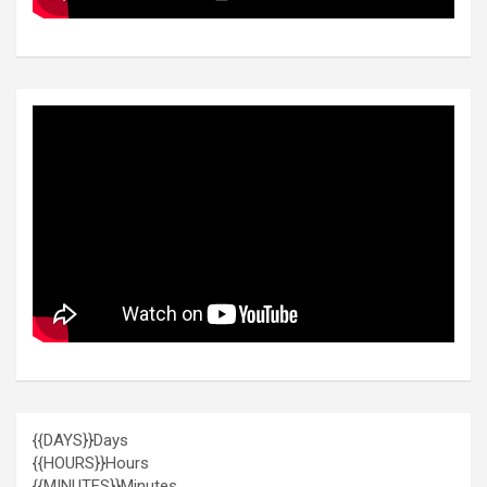
{{DAYS}}
Days
{{HOURS}}
Hours
{{MINUTES}}
Minutes