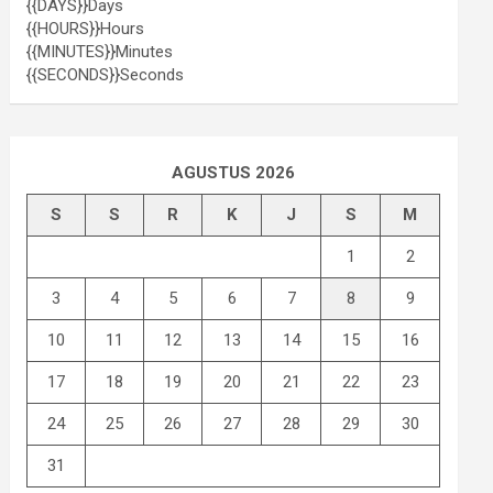
{{DAYS}}
Days
{{HOURS}}
Hours
{{MINUTES}}
Minutes
{{SECONDS}}
Seconds
AGUSTUS 2026
S
S
R
K
J
S
M
1
2
3
4
5
6
7
8
9
10
11
12
13
14
15
16
17
18
19
20
21
22
23
24
25
26
27
28
29
30
31