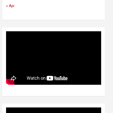
« Apr