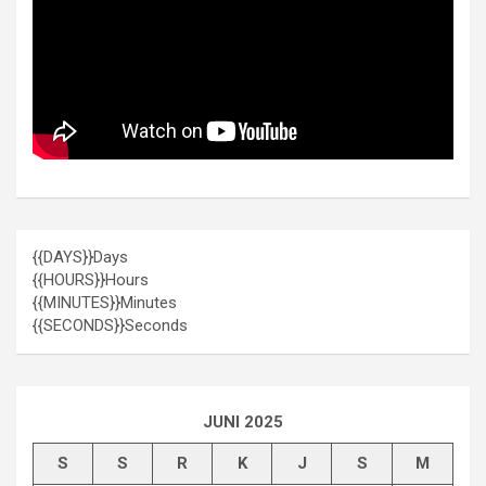
{{DAYS}}
Days
{{HOURS}}
Hours
{{MINUTES}}
Minutes
{{SECONDS}}
Seconds
JUNI 2025
S
S
R
K
J
S
M