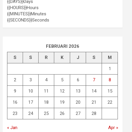
{{DAYS}}
Days
{{HOURS}}
Hours
{{MINUTES}}
Minutes
{{SECONDS}}
Seconds
FEBRUARI 2026
S
S
R
K
J
S
M
1
2
3
4
5
6
7
8
9
10
11
12
13
14
15
16
17
18
19
20
21
22
23
24
25
26
27
28
« Jan
Apr »