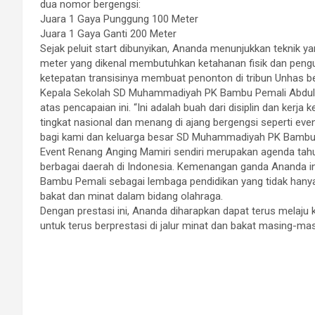
dua nomor bergengsi:
Juara 1 Gaya Punggung 100 Meter
Juara 1 Gaya Ganti 200 Meter
Sejak peluit start dibunyikan, Ananda menunjukkan teknik 
meter yang dikenal membutuhkan ketahanan fisik dan pen
ketepatan transisinya membuat penonton di tribun Unhas 
Kepala Sekolah SD Muhammadiyah PK Bambu Pemali Abdul Ra
atas pencapaian ini. “Ini adalah buah dari disiplin dan ker
tingkat nasional dan menang di ajang bergengsi seperti ev
bagi kami dan keluarga besar SD Muhammadiyah PK Bambu P
Event Renang Anging Mamiri sendiri merupakan agenda tahun
berbagai daerah di Indonesia. Kemenangan ganda Ananda 
Bambu Pemali sebagai lembaga pendidikan yang tidak hanya
bakat dan minat dalam bidang olahraga.
Dengan prestasi ini, Ananda diharapkan dapat terus melaju ke 
untuk terus berprestasi di jalur minat dan bakat masing-mas