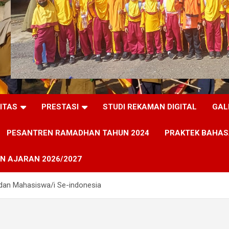
LITAS
PRESTASI
STUDI REKAMAN DIGITAL
GAL
PESANTREN RAMADHAN TAHUN 2024
PRAKTEK BAHAS
N AJARAN 2026/2027
 dan Mahasiswa/i Se-indonesia