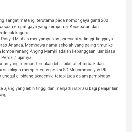
yang sangat matang, terutama pada nomor gaya ganti 200
guasaan empat gaya yang sempurna. Kecepatan dan
berdecak kagum.
syid M. Akib menyampaikan apresiasi setinggi-tingginya
ja keras Ananda. Membawa nama sekolah yang paling timur ke
en lomba renang Anging Mamiri adalah kebanggaan luar biasa
emali,” ujarnya.
an yang mempertemukan bibit-bibit atlet terbaik dari
ini sekaligus mempertegas posisi SD Muhammadiyah PK
 unggul di bidang akademik, tetapi juga dalam pembinaan
ajang yang lebih tinggi dan menjadi inspirasi bagi pelajar lain
ing.