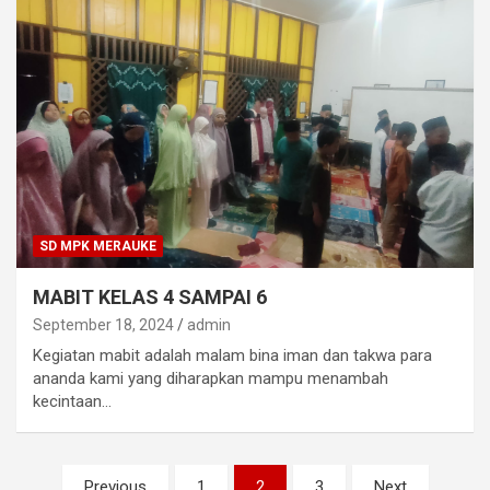
SD MPK MERAUKE
MABIT KELAS 4 SAMPAI 6
September 18, 2024
admin
Kegiatan mabit adalah malam bina iman dan takwa para
ananda kami yang diharapkan mampu menambah
kecintaan…
Paginasi
Previous
1
2
3
Next